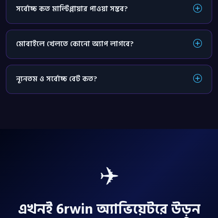
সর্বোচ্চ কত মাল্টিপ্লায়ার পাওয়া সম্ভব?
মোবাইলে খেলতে কোনো অ্যাপ লাগবে?
ন্যূনতম ও সর্বোচ্চ বেট কত?
✈️
এখনই 6rwin অ্যাভিয়েটরে উড়ুন