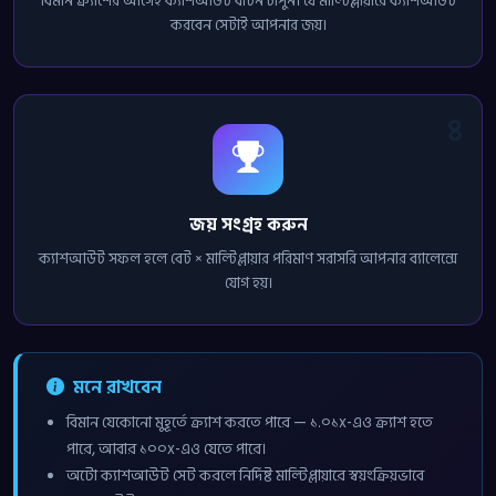
বিমান ক্র্যাশের আগেই ক্যাশআউট বাটন চাপুন। যে মাল্টিপ্লায়ারে ক্যাশআউট
করবেন সেটাই আপনার জয়।
৪
জয় সংগ্রহ করুন
ক্যাশআউট সফল হলে বেট × মাল্টিপ্লায়ার পরিমাণ সরাসরি আপনার ব্যালেন্সে
যোগ হয়।
মনে রাখবেন
বিমান যেকোনো মুহূর্তে ক্র্যাশ করতে পারে — ১.০১x-এও ক্র্যাশ হতে
পারে, আবার ১০০x-এও যেতে পারে।
অটো ক্যাশআউট সেট করলে নির্দিষ্ট মাল্টিপ্লায়ারে স্বয়ংক্রিয়ভাবে