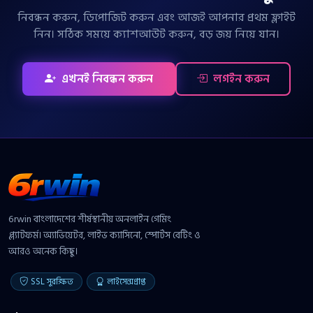
নিবন্ধন করুন, ডিপোজিট করুন এবং আজই আপনার প্রথম ফ্লাইট
নিন। সঠিক সময়ে ক্যাশআউট করুন, বড় জয় নিয়ে যান।
এখনই নিবন্ধন করুন
লগইন করুন
6rwin বাংলাদেশের শীর্ষস্থানীয় অনলাইন গেমিং
প্ল্যাটফর্ম। অ্যাভিয়েটর, লাইভ ক্যাসিনো, স্পোর্টস বেটিং ও
আরও অনেক কিছু।
SSL সুরক্ষিত
লাইসেন্সপ্রাপ্ত