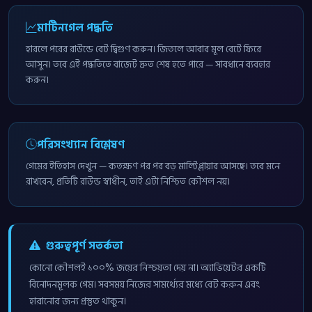
মার্টিনগেল পদ্ধতি
হারলে পরের রাউন্ডে বেট দ্বিগুণ করুন। জিতলে আবার মূল বেটে ফিরে
আসুন। তবে এই পদ্ধতিতে বাজেট দ্রুত শেষ হতে পারে — সাবধানে ব্যবহার
করুন।
পরিসংখ্যান বিশ্লেষণ
গেমের ইতিহাস দেখুন — কতক্ষণ পর পর বড় মাল্টিপ্লায়ার আসছে। তবে মনে
রাখবেন, প্রতিটি রাউন্ড স্বাধীন, তাই এটা নিশ্চিত কৌশল নয়।
গুরুত্বপূর্ণ সতর্কতা
কোনো কৌশলই ১০০% জয়ের নিশ্চয়তা দেয় না। অ্যাভিয়েটর একটি
বিনোদনমূলক গেম। সবসময় নিজের সামর্থ্যের মধ্যে বেট করুন এবং
হারানোর জন্য প্রস্তুত থাকুন।