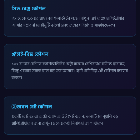
মিড-রেঞ্জ কৌশল
৩x থেকে ৫x-এর মধ্যে ক্যাশআউটের লক্ষ্য রাখুন। এই রেঞ্জে মাল্টিপ্লায়ার
আসার সম্ভাবনা মোটামুটি ভালো এবং জয়ের পরিমাণও সন্তোষজনক।
হাই-রিস্ক কৌশল
১০x বা তার বেশিতে ক্যাশআউটের চেষ্টা করুন। বেশিরভাগ রাউন্ডে হারবেন,
কিন্তু একবার সফল হলে বড় জয় আসবে। ছোট বেট দিয়ে এই কৌশল ব্যবহার
করুন।
ডাবল বেট কৌশল
একটি বেট ২x-এ অটো ক্যাশআউট সেট করুন, অন্যটি ম্যানুয়ালি বড়
মাল্টিপ্লায়ারের জন্য রাখুন। এতে একটা নিরাপত্তা জাল থাকে।