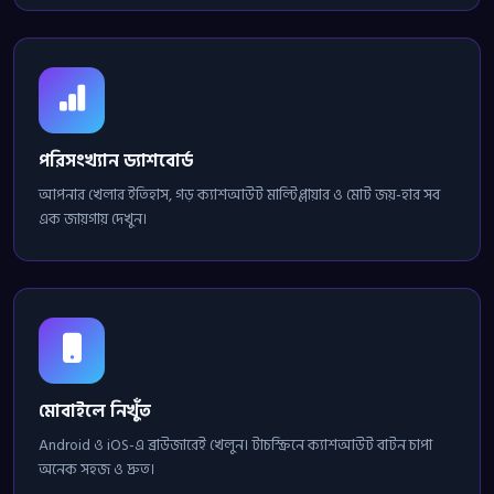
পরিসংখ্যান ড্যাশবোর্ড
আপনার খেলার ইতিহাস, গড় ক্যাশআউট মাল্টিপ্লায়ার ও মোট জয়-হার সব
এক জায়গায় দেখুন।
মোবাইলে নিখুঁত
Android ও iOS-এ ব্রাউজারেই খেলুন। টাচস্ক্রিনে ক্যাশআউট বাটন চাপা
অনেক সহজ ও দ্রুত।