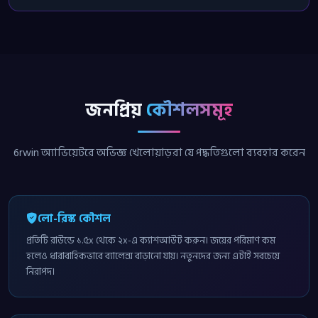
জনপ্রিয়
কৌশলসমূহ
6rwin অ্যাভিয়েটরে অভিজ্ঞ খেলোয়াড়রা যে পদ্ধতিগুলো ব্যবহার করেন
লো-রিস্ক কৌশল
প্রতিটি রাউন্ডে ১.৫x থেকে ২x-এ ক্যাশআউট করুন। জয়ের পরিমাণ কম
হলেও ধারাবাহিকভাবে ব্যালেন্স বাড়ানো যায়। নতুনদের জন্য এটাই সবচেয়ে
নিরাপদ।