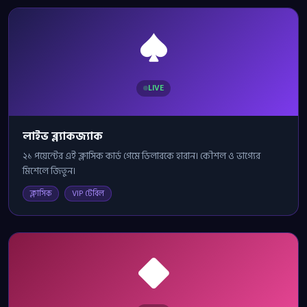
LIVE
লাইভ ব্ল্যাকজ্যাক
২১ পয়েন্টের এই ক্লাসিক কার্ড গেমে ডিলারকে হারান। কৌশল ও ভাগ্যের
মিশেলে জিতুন।
ক্লাসিক
VIP টেবিল