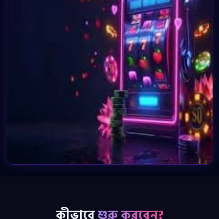
কীভাবে
শুরু করবেন?