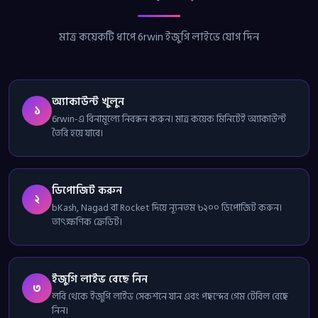
মাত্র কয়েকটি ধাপে 6rwin ইজুগি লাইভে যোগ দিন
অ্যাকাউন্ট খুলুন
১
6rwin-এ বিনামূল্যে নিবন্ধন করুন। মাত্র কয়েক মিনিটেই অ্যাকাউন্ট
তৈরি হয়ে যাবে।
ডিপোজিট করুন
২
bKash, Nagad বা Rocket দিয়ে ন্যূনতম ৳২০০ ডিপোজিট করুন।
তাৎক্ষণিক ক্রেডিট।
ইজুগি লাইভ বেছে নিন
৩
লবি থেকে ইজুগি লাইভ সেকশনে যান এবং পছন্দের গেম টেবিল বেছে
নিন।