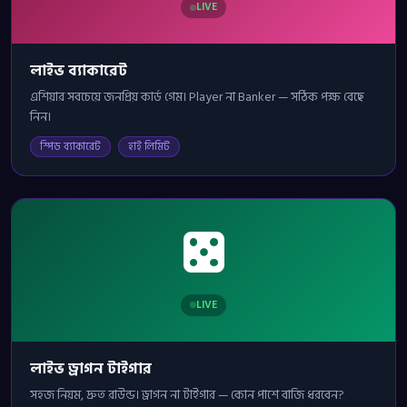
LIVE
লাইভ ব্যাকারেট
এশিয়ার সবচেয়ে জনপ্রিয় কার্ড গেম। Player না Banker — সঠিক পক্ষ বেছে
নিন।
স্পিড ব্যাকারেট
হাই লিমিট
LIVE
লাইভ ড্রাগন টাইগার
সহজ নিয়ম, দ্রুত রাউন্ড। ড্রাগন না টাইগার — কোন পাশে বাজি ধরবেন?