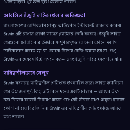
খেলোয়াড়রা খুব দ্রুত বুঝে ফেলতে পারেন।
মোবাইলে ইজুগি লাইভ খেলার অভিজ্ঞতা
বাংলাদেশের বেশিরভাগ মানুষ স্মার্টফোনে ইন্টারনেট ব্যবহার করেন।
6rwin এটি মাথায় রেখেই তাদের প্ল্যাটফর্ম তৈরি করেছে। ইজুগি লাইভ
গেমগুলো মোবাইল ব্রাউজারে সম্পূর্ণ মসৃণভাবে চলে। কোনো অ্যাপ
ডাউনলোড করতে হয় না, কোনো বিশেষ সেটিং করতে হয় না। শুধু
6rwin-এর ওয়েবসাইটে লগইন করুন এবং ইজুগি লাইভ সেকশনে যান।
দায়িত্বশীলভাবে খেলুন
6rwin সবসময় দায়িত্বশীল গেমিংকে উৎসাহিত করে। লাইভ ক্যাসিনো
গেম উত্তেজনাপূর্ণ, কিন্তু এটি বিনোদনের একটি মাধ্যম — আয়ের উৎস
নয়। নিজের বাজেট নির্ধারণ করুন এবং সেই সীমার মধ্যে থাকুন। হারলে
হতাশ না হয়ে বিরতি নিন। 6rwin-এর দায়িত্বশীল গেমিং পেজে আরও
তথ্য পাবেন।