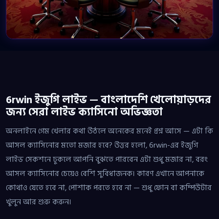
6rwin ইজুগি লাইভ — বাংলাদেশি খেলোয়াড়দের
জন্য সেরা লাইভ ক্যাসিনো অভিজ্ঞতা
অনলাইনে গেম খেলার কথা উঠলে অনেকের মনেই প্রশ্ন আসে — এটা কি
আসল ক্যাসিনোর মতো মজার হবে? উত্তর হলো, 6rwin-এর ইজুগি
লাইভ সেকশনে ঢুকলে আপনি বুঝতে পারবেন এটা শুধু মজার না, বরং
আসল ক্যাসিনোর চেয়েও বেশি সুবিধাজনক। কারণ এখানে আপনাকে
কোথাও যেতে হবে না, পোশাক পরতে হবে না — শুধু ফোন বা কম্পিউটার
খুলুন আর শুরু করুন।