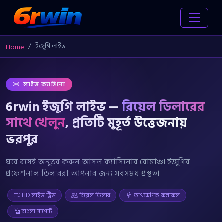
ইজুগি লাইভ
Home
লাইভ ক্যাসিনো
6rwin ইজুগি লাইভ —
রিয়েল ডিলারের
সাথে খেলুন
, প্রতিটি মুহূর্ত উত্তেজনায়
ভরপুর
ঘরে বসেই অনুভব করুন আসল ক্যাসিনোর রোমাঞ্চ। ইজুগির
প্রফেশনাল ডিলাররা আপনার জন্য সবসময় প্রস্তুত।
HD লাইভ স্ট্রিম
রিয়েল ডিলার
তাৎক্ষণিক ফলাফল
বাংলা সাপোর্ট